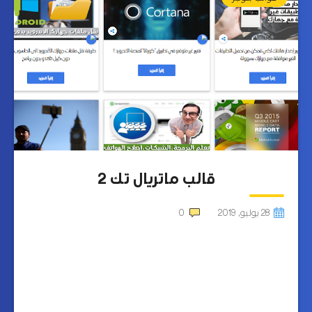
قالب ماتريال تك 2
28 يوليو, 2019
0