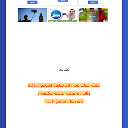
معاينة
لطلب القالب يرجى اولا متابعة الموقع
من هنا
وثانيا ترك تعليق ببريدك الاكترونى
او من خلال
نموذج الاتصال