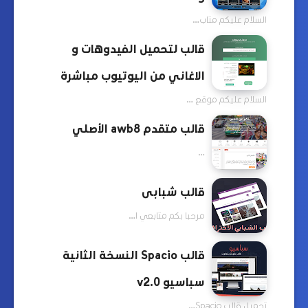
السلام عليكم متاب…
قالب لتحميل الفيدوهات و
الاغاني من اليوتيوب مباشرة
السلام عليكم موقع …
قالب متقدم awb8 الأصلي
…
قالب شبابى
مرحبا بكم متابعي ا…
قالب Spacio النسخة الثانية
سباسيو v2.0
تحميل قالب Spacio…